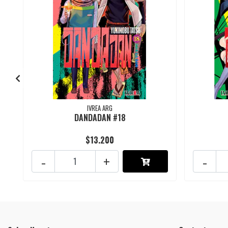
IVREA ARG
DANDADAN #18
$13.200
-
+
-