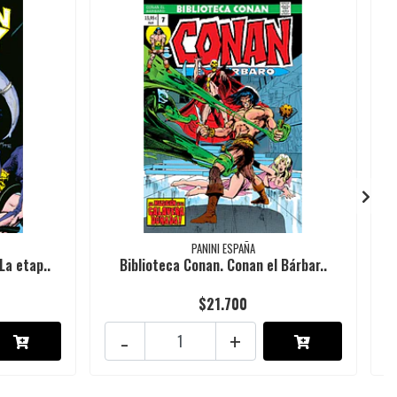
PANINI ESPAÑA
La etap..
Biblioteca Conan. Conan el Bárbar..
$21.700
-
+