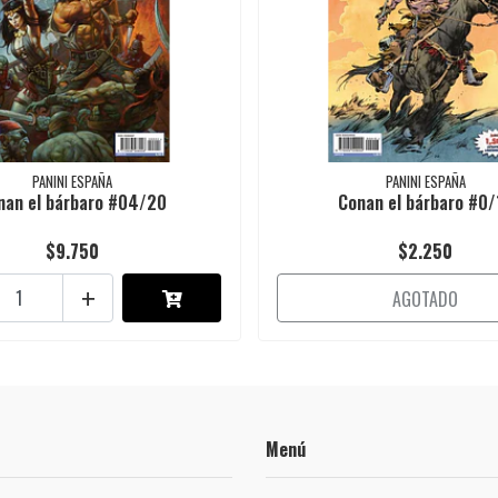
PANINI ESPAÑA
PANINI ESPAÑA
nan el bárbaro #04/20
Conan el bárbaro #0/
$9.750
$2.250
+
AGOTADO
Menú