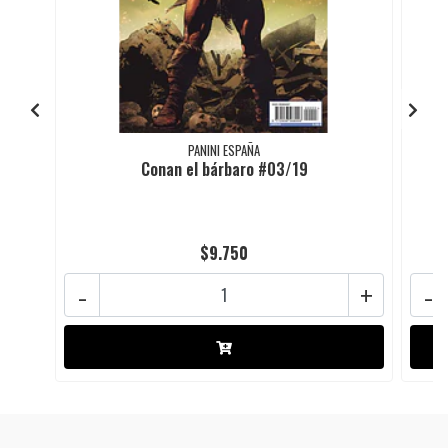
PANINI ESPAÑA
Conan el bárbaro #03/19
$9.750
-
+
-