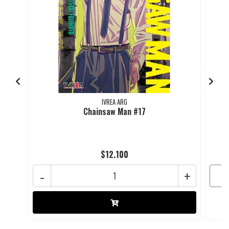
IVREA ARG
Chainsaw Man #17
$12.100
-
+