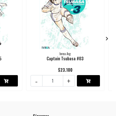
Ivrea Arg
5
Captain Tsubasa #03
$23.100
-
+