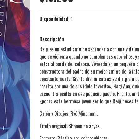
Disponibilidad:
1
Descripción
Reiji es un estudiante de secundaria con una vida u
que se violenta cuando no cumplen sus caprichos, y 
estar al borde del colapso. Viviendo en un pequeño 
constructora del padre de su mejor amigo de la infa
constantemente. Cierto día, mientras se dirigía a co
resulta ser una de sus idols favoritas, Nagi Aoe, qu
encuentra oculta en ese pequeño pueblo. Pronto, amb
¿podrá esta hermosa joven ser lo que Reiji necesit
Guión y Dibujos: Ryô Minenami.
Título original: Shonen no abyss.
Formato: Rústica con sobrecubierta.