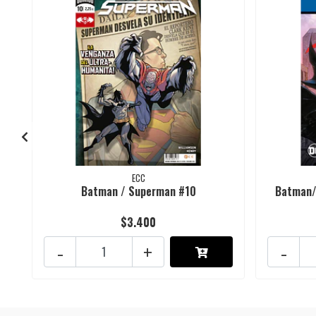
ECC
Batman / Superman #10
Batman/S
$3.400
-
+
-