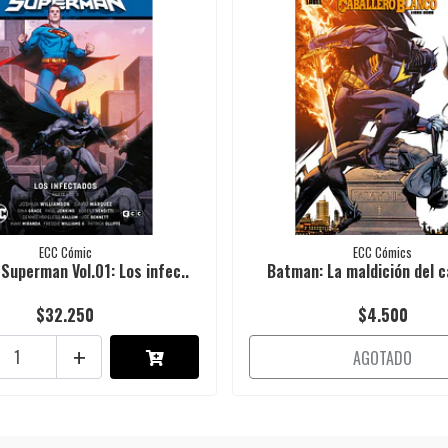
ECC Cómic
ECC Cómics
uperman Vol.01: Los infec..
Batman: La maldición del ca
$32.250
$4.500
+
AGOTADO