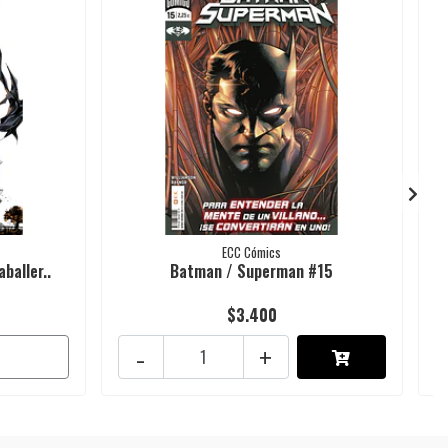
ECC Cómics
baller..
Batman / Superman #15
$3.400
-
+