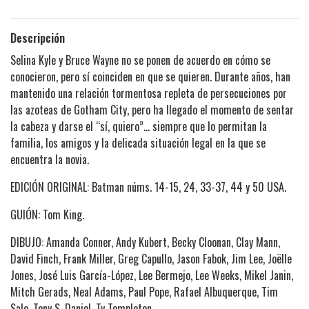
Descripción
Selina Kyle y Bruce Wayne no se ponen de acuerdo en cómo se
conocieron, pero sí coinciden en que se quieren. Durante años, han
mantenido una relación tormentosa repleta de persecuciones por
las azoteas de Gotham City, pero ha llegado el momento de sentar
la cabeza y darse el “sí, quiero”... siempre que lo permitan la
familia, los amigos y la delicada situación legal en la que se
encuentra la novia.
EDICIÓN ORIGINAL: Batman núms. 14-15, 24, 33-37, 44 y 50 USA.
GUIÓN: Tom King.
DIBUJO: Amanda Conner, Andy Kubert, Becky Cloonan, Clay Mann,
David Finch, Frank Miller, Greg Capullo, Jason Fabok, Jim Lee, Joëlle
Jones, José Luis García-López, Lee Bermejo, Lee Weeks, Mikel Janin,
Mitch Gerads, Neal Adams, Paul Pope, Rafael Albuquerque, Tim
Sale, Tony S. Daniel, Ty Templeton.