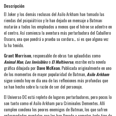
Descripción
El Joker y los demás reclusos del Asilo Arkham han tomado las
riendas del psiquiátrico y le han dejado un mensaje a Batman:
matarán a todos los empleados a menos que el héroe se adentre en
el centro. Así comienza la aventura más perturbadora del Caballero
Oscuro, una que pondrá a prueba su cordura... si es que alguna vez
la ha tenido.
Grant Morrison
, responsable de obras tan aplaudidas como
Animal Man
,
Los Invisibles
o
El Multiverso
, escribe esta novela
gráfica dibujada por
Dave McKean
. Publicada originalmente en uno
de los momentos de mayor popularidad de Batman,
Asilo Arkham
sigue siendo hoy en día una de las reflexiones más profundas que
se han hecho sobre la razón de ser del personaje.
El Universo DC está repleto de lugares perturbadores, pero pocos lo
son tanto como el Asilo Arkham para Criminales Dementes. Allí
cumplen condena los peores enemigos de Batman, los que sufren
enfermedades mentales que les han llevado a cometer todo tipo de