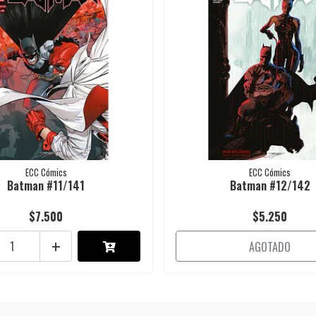
ECC Cómics
ECC Cómics
Batman #11/141
Batman #12/142
$7.500
$5.250
+
AGOTADO