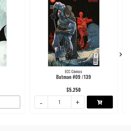
ECC Cómics
Batman #09 /139
$5.250
-
+