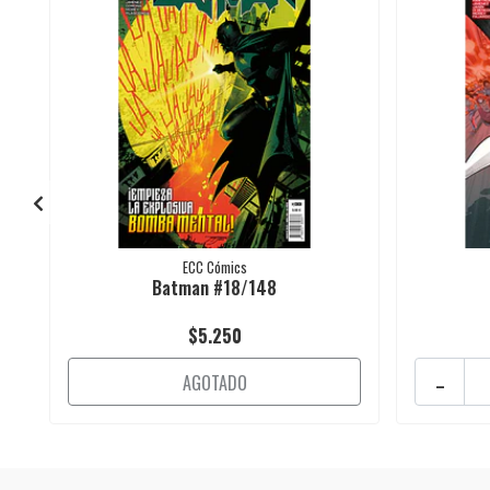
ECC Cómics
Batman #18/148
$5.250
-
AGOTADO