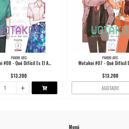
PANINI ARG
PANINI ARG
 #08 - Qué Difícil Es El A..
Wotakoi #07 - Qué Difícil E
$13.200
$13.200
+
AGOTADO
Menú