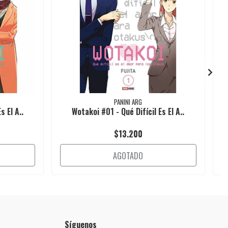
PANINI ARG
s El A..
Wotakoi #01 - Qué Difícil Es El A..
$13.200
AGOTADO
Síguenos