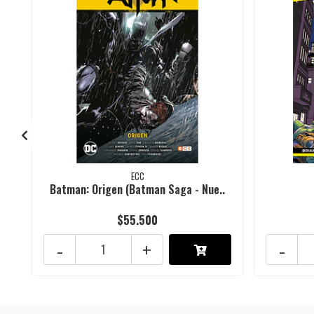
ECC
Batman: Origen (Batman Saga - Nue..
$55.500
-
+
-