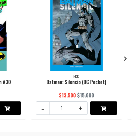
ECC
n #30
Batman: Silencio (DC Pocket)
$13.500
$15.000
-
+