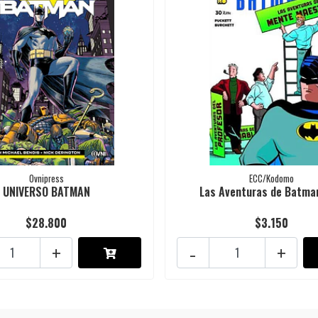
Ovnipress
ECC/Kodomo
UNIVERSO BATMAN
Las Aventuras de Batma
$28.800
$3.150
+
-
+