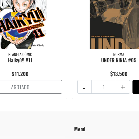
PLANETA CÓMIC
NORMA
Haikyû!! #11
UNDER NINJA #05
$11.200
$13.500
-
+
AGOTADO
Menú