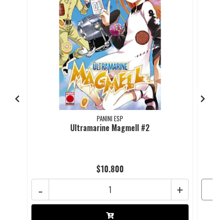
PANINI ESP
Ultramarine Magmell #2
$10.800
-
+