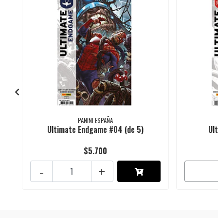
PANINI ESPAÑA
Ultimate Endgame #04 (de 5)
Ul
$5.700
-
+