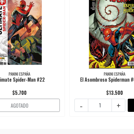
PANINI ESPAÑA
PANINI ESPAÑA
timate Spider-Man #22
El Asombroso Spiderman 
$5.700
$13.500
-
+
AGOTADO