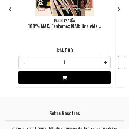
PANINI ESPAÑA
100% MAX. Fantomex MAX: Una vida ..
$14.500
-
+
Sobre Nosotros
Somos Shazam Cómics!! Más de 20 años en el rubro, con sucursales en