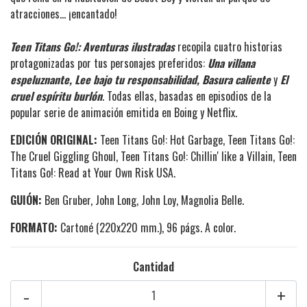
atracciones… ¡encantado!
Teen Titans Go!: Aventuras ilustradas
recopila cuatro historias
protagonizadas por tus personajes preferidos:
Una villana
espeluznante, Lee bajo tu responsabilidad, Basura caliente
y
El
cruel espíritu burlón
. Todas ellas, basadas en episodios de la
popular serie de animación emitida en Boing y Netflix.
EDICIÓN ORIGINAL:
Teen Titans Go!: Hot Garbage, Teen Titans Go!:
The Cruel Giggling Ghoul, Teen Titans Go!: Chillin' like a Villain, Teen
Titans Go!: Read at Your Own Risk USA.
GUIÓN:
Ben Gruber, John Long, John Loy, Magnolia Belle.
FORMATO:
Cartoné (220x220 mm.), 96 págs. A color.
Cantidad
-
+