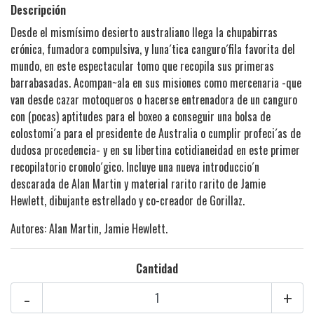
Descripción
Desde el mismísimo desierto australiano llega la chupabirras
crónica, fumadora compulsiva, y luna´tica canguro´fila favorita del
mundo, en este espectacular tomo que recopila sus primeras
barrabasadas. Acompan~ala en sus misiones como mercenaria -que
van desde cazar motoqueros o hacerse entrenadora de un canguro
con (pocas) aptitudes para el boxeo a conseguir una bolsa de
colostomi´a para el presidente de Australia o cumplir profeci´as de
dudosa procedencia- y en su libertina cotidianeidad en este primer
recopilatorio cronolo´gico. Incluye una nueva introduccio´n
descarada de Alan Martin y material rarito rarito de Jamie
Hewlett, dibujante estrellado y co-creador de Gorillaz.
Autores: Alan Martin, Jamie Hewlett.
Cantidad
-
+