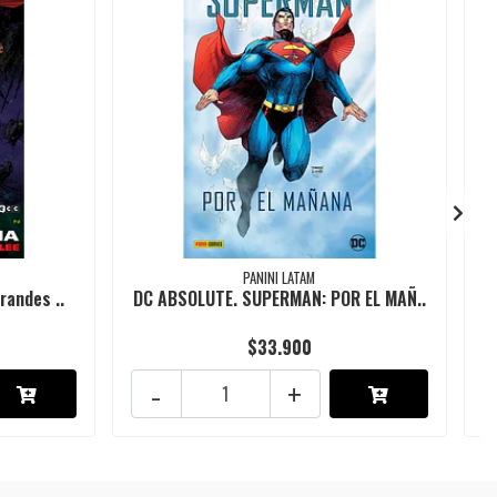
PANINI LATAM
randes ..
DC ABSOLUTE. SUPERMAN: POR EL MAÑ..
$33.900
-
+