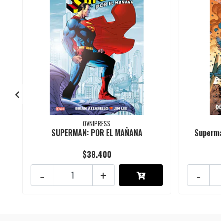
OVNIPRESS
SUPERMAN: POR EL MAÑANA
Superma
$38.400
-
+
-