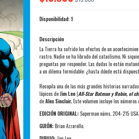
Disponibilidad:
9
Descripción
La Tierra ha sufrido los efectos de un acontecimien
rastro. Nadie se ha librado del cataclismo. Ni siqu
preguntas por responder. Las dudas lo están matand
a un dilema formidable: ¿hasta dónde está dispues
Recopila una de las más grandes historias narrada
lápices de
Jim Lee
(
All-Star Batman y Robin, el ch
de
Alex Sinclair.
Este volumen incluye los números 
EDICIÓN ORIGINAL:
Superman núms. 204-215 USA
GUIÓN:
Brian Azzarello.
DIBUJO:
Jim Lee.