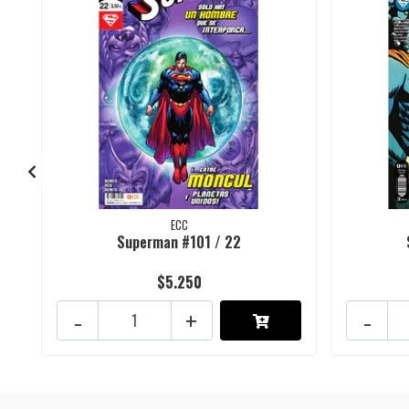
ECC
Superman #101 / 22
$5.250
-
+
-