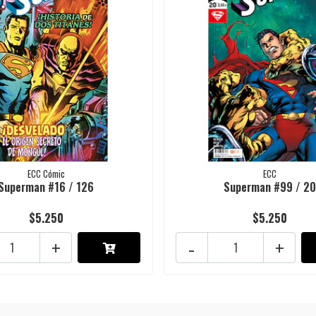
ECC Cómic
ECC
Superman #16 / 126
Superman #99 / 2
$5.250
$5.250
+
-
+