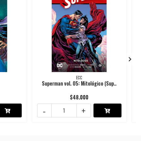
ECC
0
Superman vol. 05: Mitológico (Sup..
$48.000
-
+