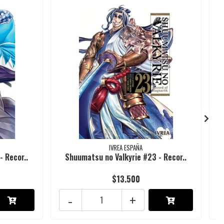
IVREA ESPAÑA
- Recor..
Shuumatsu no Valkyrie #23 - Recor..
$13.500
-
+