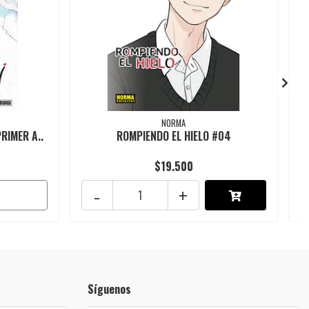
NORMA
RIMER A..
ROMPIENDO EL HIELO #04
$19.500
-
+
Síguenos