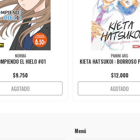
NORMA
PANINI ARG
MPIENDO EL HIELO #01
KIETA HATSUKOI : BORROSO P
$9.750
$12.000
AGOTADO
AGOTADO
Menú