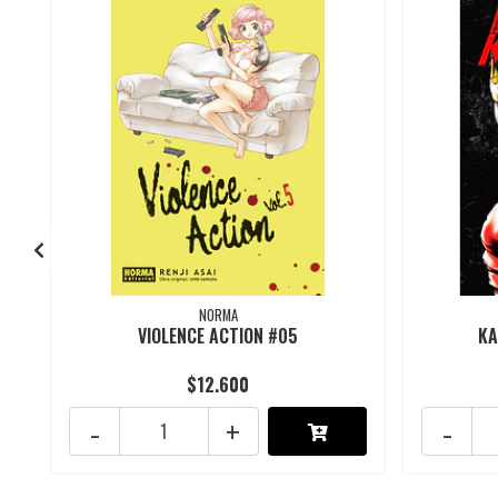
NORMA
VIOLENCE ACTION #05
KA
$12.600
-
+
-