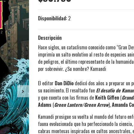
Disponibilidad:
2
Descripción
Hace siglos, un cataclismo conocido como “Gran De
imprimía un salto evolutivo al resto de especies anim
de peligros, el último representante de la humanidad
por sobrevivir. ¿Su nombre? Kamandi
El editor
Dan DiDio
dedicó dos años a preparar un pr
su nacimiento. El resultado fue
El desafío de Kama
y que cuenta con las firmas de
Keith Giffen
(
Grande
Adams
(
Green Lantern/Green Arrow
),
Amanda Co
Kamandi prosigue su vuelta al mundo del futuro enfr
fauna evolucionada que ha perfeccionado la ciencia, l
cabras montesas inspiradas en cultos ancestrales, 