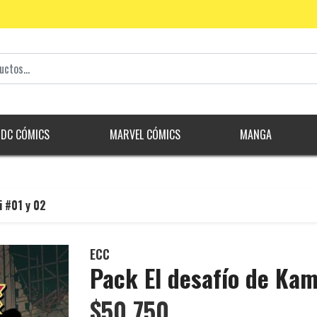
DC CÓMICS
MARVEL CÓMICS
MANGA
i #01 y 02
ECC
Pack El desafío de Ka
$50.750