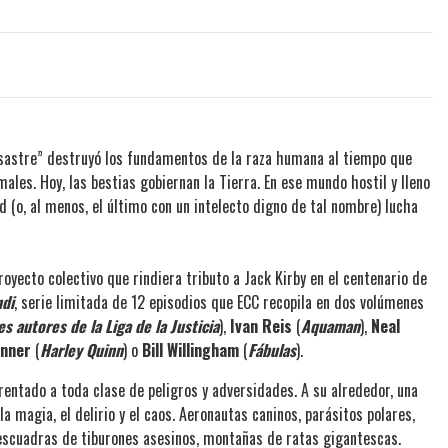
sastre” destruyó los fundamentos de la raza humana al tiempo que
ales. Hoy, las bestias gobiernan la Tierra. En ese mundo hostil y lleno
 (o, al menos, el último con un intelecto digno de tal nombre) lucha
oyecto colectivo que rindiera tributo a Jack Kirby en el centenario de
ndi
, serie limitada de 12 episodios que ECC recopila en dos volúmenes
s autores de la Liga de la Justicia
),
Ivan Reis
(
Aquaman
),
Neal
nner
(
Harley Quinn
) o
Bill Willingham
(
Fábulas
).
entado a toda clase de peligros y adversidades. A su alrededor, una
a magia, el delirio y el caos. Aeronautas caninos, parásitos polares,
escuadras de tiburones asesinos, montañas de ratas gigantescas.