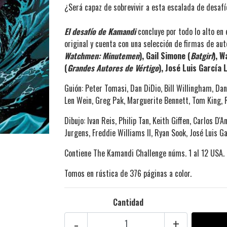
¿Será capaz de sobrevivir a esta escalada de desaf
El desafío de Kamandi
concluye por todo lo alto en
original y cuenta con una selección de firmas de aut
Watchmen: Minutemen
), Gail Simone (
Batgirl
), W
(
Grandes Autores de Vértigo
), José Luis García 
Guión:
Peter Tomasi, Dan DiDio, Bill Willingham, Dan
Len Wein, Greg Pak, Marguerite Bennett, Tom King, 
Dibujo:
Ivan Reis, Philip Tan, Keith Giffen, Carlos 
Jurgens, Freddie Williams II, Ryan Sook, José Luis 
Contiene The Kamandi Challenge núms. 1 al 12 USA.
Tomos en rústica de 376 páginas a color.
Cantidad
-
+