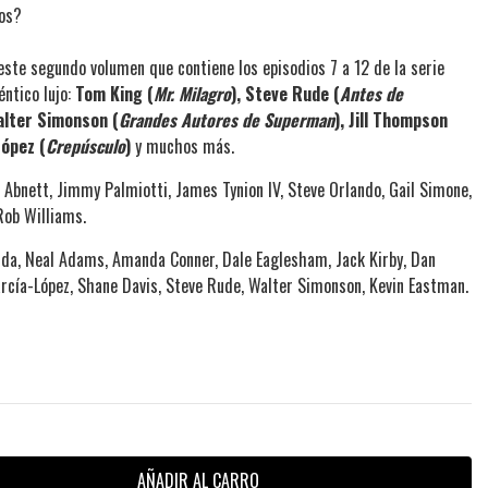
íos?
 este segundo volumen que contiene los episodios 7 a 12 de la serie
éntico lujo:
T
om King (
Mr. Milagro
), Steve Rude (
Antes de
alter Simonson (
Grandes Autores de Superman
), Jill Thompson
López (
Crepúsculo
)
y muchos más.
 Abnett, Jimmy Palmiotti, James Tynion IV, Steve Orlando, Gail Simone,
Rob Williams.
D'Anda, Neal Adams, Amanda Conner, Dale Eaglesham, Jack Kirby, Dan
García-López, Shane Davis, Steve Rude, Walter Simonson, Kevin Eastman.