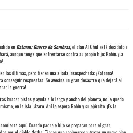
cedido en
Batman: Guerra de Sombras
, el clan Al Ghul está decidido a
hará, aunque tenga que enfrentarse contra su propio hijo: Robin. ¡La
o!
en las últimas, pero tienen una aliada insospechada: ¡Zatanna!
ra conseguir respuestas. Se avecina un gran desastre que dejará el
arar la guerra!
ras buscar pistas y ayuda a lo largo y ancho del planeta, no le queda
mismo, en la isla Lázaro. Ahí le espera Robin y su ejército. ¡Es la
n comienza aquí! Cuando padre e hijo se preparan para el gran
dos por el diablo Nezha! Tienen que replegarse y trazar un nuevo plan