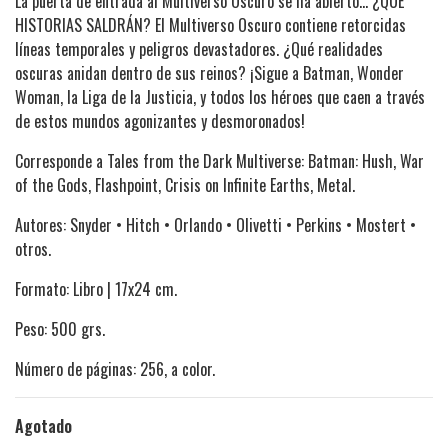
La puerta de entrada al Multiverso Oscuro se ha abierto... ¿QUÉ
HISTORIAS SALDRÁN? El Multiverso Oscuro contiene retorcidas
líneas temporales y peligros devastadores. ¿Qué realidades
oscuras anidan dentro de sus reinos? ¡Sigue a Batman, Wonder
Woman, la Liga de la Justicia, y todos los héroes que caen a través
de estos mundos agonizantes y desmoronados!
Corresponde a Tales from the Dark Multiverse: Batman: Hush, War
of the Gods, Flashpoint, Crisis on Infinite Earths, Metal.
Autores: Snyder • Hitch • Orlando • Olivetti • Perkins • Mostert •
otros.
Formato: Libro | 17x24 cm.
Peso: 500 grs.
Número de páginas: 256, a color.
Agotado