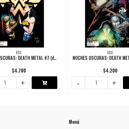
ECC
ECC
SCURAS: DEATH METAL #7 (d..
NOCHES OSCURAS: DEATH META
$4.700
$4.200
+
-
+
Menú