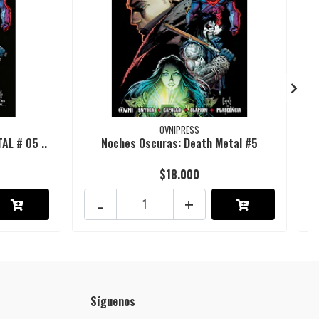
OVNIPRESS
L # 05 ..
Noches Oscuras: Death Metal #5
$18.000
-
+
Síguenos