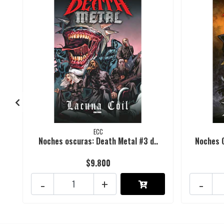
ECC
Noches oscuras: Death Metal #3 d..
Noches O
$9.800
-
+
-