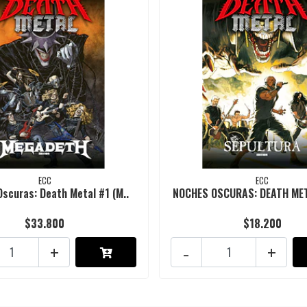
ECC
ECC
scuras: Death Metal #1 (M..
NOCHES OSCURAS: DEATH META
$33.800
$18.200
+
-
+