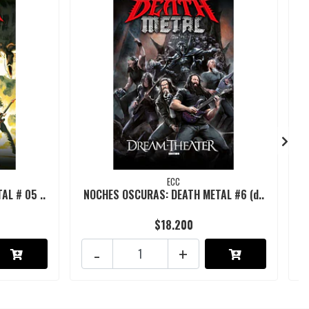
ECC
L # 05 ..
NOCHES OSCURAS: DEATH METAL #6 (d..
$18.200
-
+