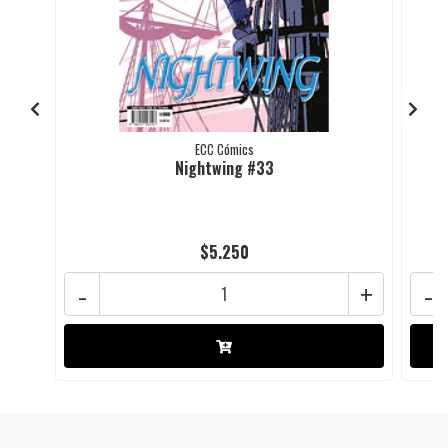
ECC Cómics
Nightwing #33
$5.250
-
+
-