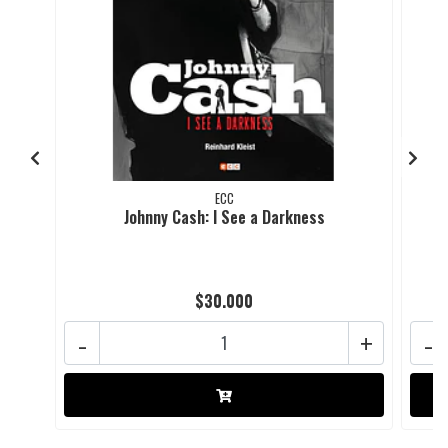
ECC
Johnny Cash: I See a Darkness
$30.000
-
+
-