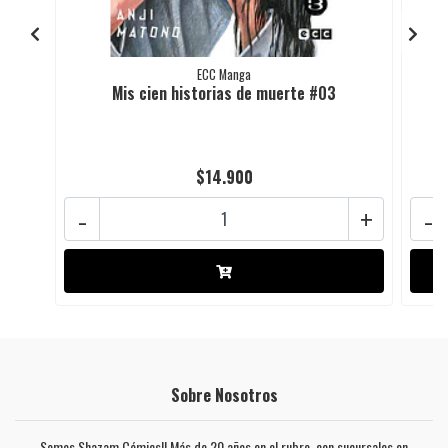
ECC Manga
Mis cien historias de muerte #03
$14.900
-
+
-
Sobre Nosotros
Somos Shazam Cómics!! Más de 20 años en el rubro, con sucursales en