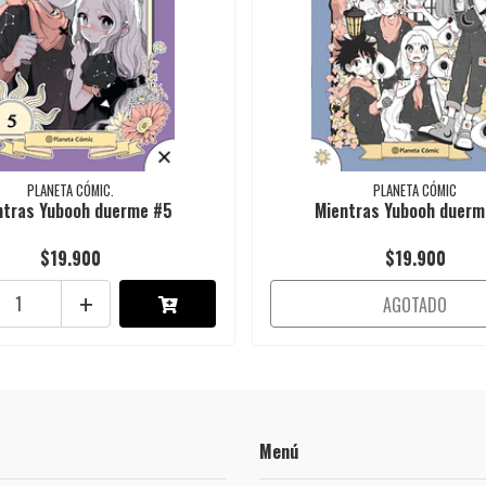
PLANETA CÓMIC.
PLANETA CÓMIC
ntras Yubooh duerme #5
Mientras Yubooh duerm
$19.900
$19.900
+
AGOTADO
Menú