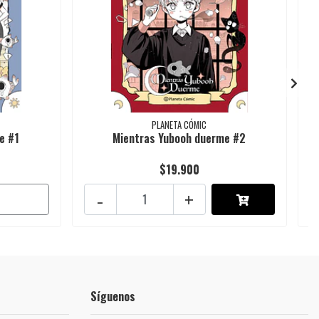
PLANETA CÓMIC
e #1
Mientras Yubooh duerme #2
$19.900
-
+
Síguenos