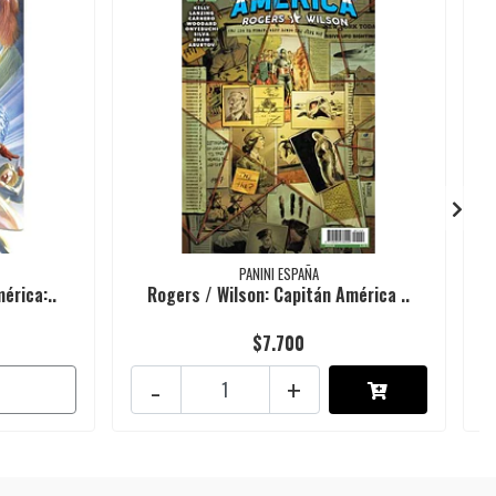
PANINI ESPAÑA
érica:..
Rogers / Wilson: Capitán América ..
$7.700
-
+