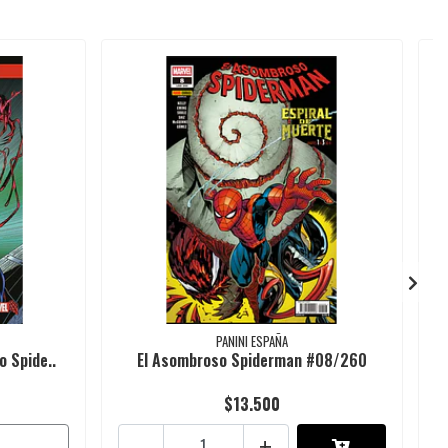
PANINI ESPAÑA
o Spide..
El Asombroso Spiderman #08/260
$13.500
-
+