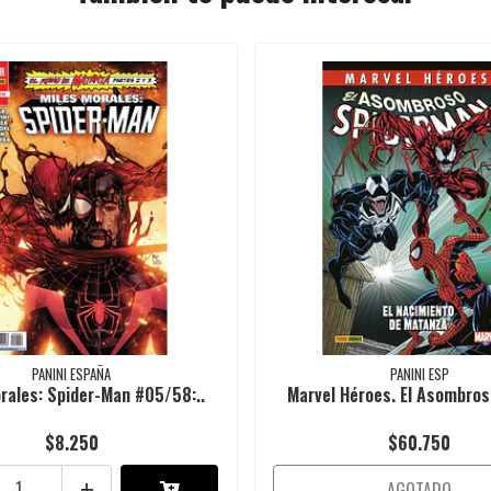
PANINI ESPAÑA
PANINI ESP
rales: Spider-Man #05/58:..
Marvel Héroes. El Asombros
$8.250
$60.750
+
AGOTADO