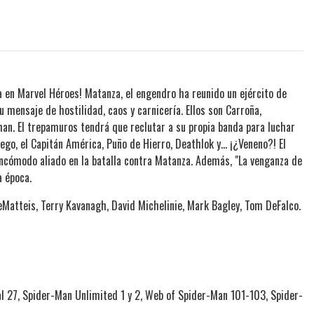
da en Marvel Héroes! Matanza, el engendro ha reunido un ejército de
 mensaje de hostilidad, caos y carnicería. Ellos son Carroña,
n. El trepamuros tendrá que reclutar a su propia banda para luchar
uego, el Capitán América, Puño de Hierro, Deathlok y... ¡¿Veneno?! El
ncómodo aliado en la batalla contra Matanza. Además, "La venganza de
a época.
DeMatteis, Terry Kavanagh, David Michelinie, Mark Bagley, Tom DeFalco.
 27, Spider-Man Unlimited 1 y 2, Web of Spider-Man 101-103, Spider-