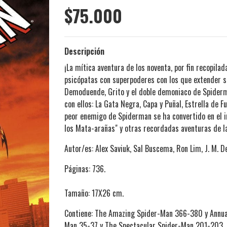
$75.000
Descripción
¡La mítica aventura de los noventa, por fin recopila
psicópatas con superpoderes con los que extender su
Demoduende, Grito y el doble demoniaco de Spiderma
con ellos: La Gata Negra, Capa y Puñal, Estrella de F
peor enemigo de Spiderman se ha convertido en el i
los Mata-arañas" y otras recordadas aventuras de l
Autor/es: Alex Saviuk, Sal Buscema, Ron Lim, J. M. 
Páginas: 736.
Tamaño: 17X26 cm.
Contiene: The Amazing Spider-Man 366-380 y Annual
Man 35-37 y The Spectacular Spider-Man 201-203.