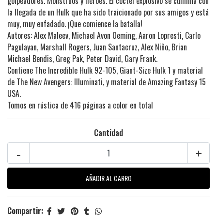
golpeadores. Monstruos y héroes. El cóctel explosivo se culmina con
la llegada de un Hulk que ha sido traicionado por sus amigos y está
muy, muy enfadado. ¡Que comience la batalla!
Autores: Alex Maleev, Michael Avon Oeming, Aaron Lopresti, Carlo
Pagulayan, Marshall Rogers, Juan Santacruz, Alex Niño, Brian
Michael Bendis, Greg Pak, Peter David, Gary Frank.
Contiene
The Incredible Hulk 92-105, Giant-Size Hulk 1 y material
de The New Avengers: Illuminati, y material de Amazing Fantasy 15
USA.
Tomos en rústica de 416 páginas a color en total
Cantidad
-
+
Compartir: