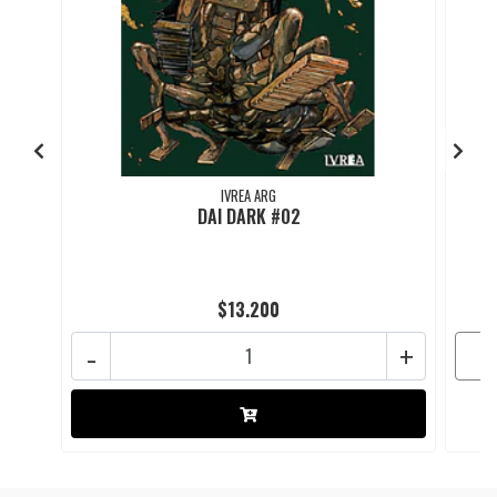
IVREA ARG
DAI DARK #02
$13.200
-
+