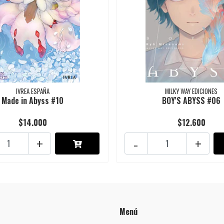
IVREA ESPAÑA
MILKY WAY EDICIONES
Made in Abyss #10
BOY'S ABYSS #06
$14.000
$12.600
+
-
+
Menú