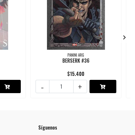
PANINI ARG
BERSERK #36
$15.400
-
+
Síguenos