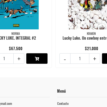
NORMA
KRAKEN
CKY LUKE. INTEGRAL #2
Lucky Luke. Un cowboy entr
$67.500
$21.000
+
-
+
Menú
mail.com
Contacto