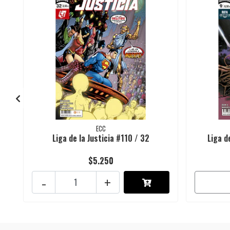
ECC
Liga de la Justicia #110 / 32
Liga de
$5.250
-
+