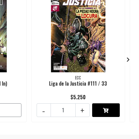
ECC
 In)
Liga de la Justicia #111 / 33
$5.250
-
+