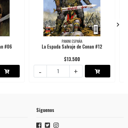
PANINI ESPAÑA
an #06
La Espada Salvaje de Conan #12
$13.500
-
+
Síguenos