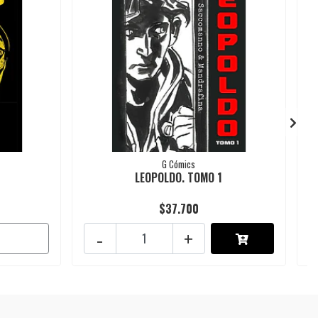
G Cómics
LEOPOLDO. TOMO 1
$37.700
-
+