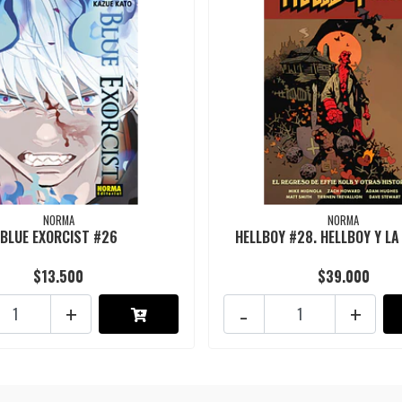
NORMA
NORMA
BLUE EXORCIST #26
HELLBOY #28. HELLBOY Y LA 
$13.500
$39.000
+
-
+