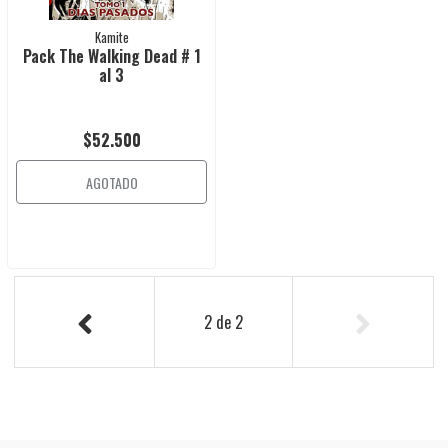
Kamite
Pack The Walking Dead # 1
al 3
$52.500
AGOTADO
2
de
2