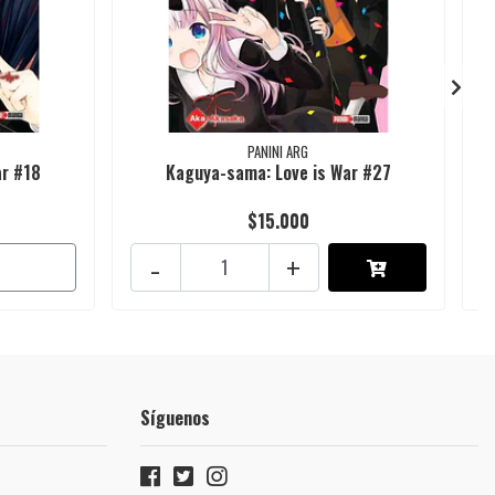
PANINI ARG
ar #18
Kaguya-sama: Love is War #27
$15.000
-
+
Síguenos