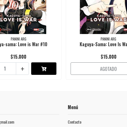
PANINI ARG
PANINI ARG
ya-sama: Love is War #10
Kaguya-Sama: Love Is W
$15.000
$15.000
+
AGOTADO
Menú
mail.com
Contacto