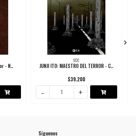
ECC
r - N..
JUNJI ITO: MAESTRO DEL TERROR - C..
$39.200
-
+
Síguenos