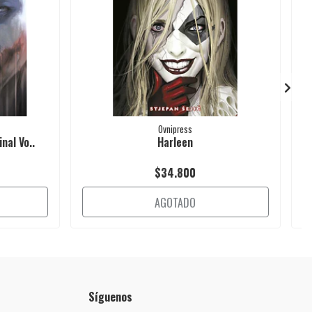
Ovnipress
nal Vo..
Harleen
$34.800
AGOTADO
Síguenos