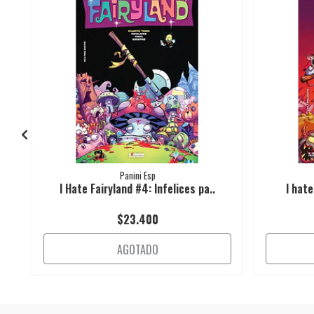
Panini Esp
I Hate Fairyland #4: Infelices pa..
I hate
$23.400
AGOTADO