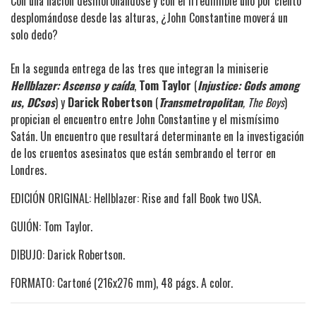
Con una nación desmoronándose y con el irredimible uno por ciento
desplomándose desde las alturas, ¿John Constantine moverá un
solo dedo?
En la segunda entrega de las tres que integran la miniserie
Hellblazer: Ascenso y caída
,
Tom Taylor
(
Injustice: Gods among
us, DCsos
) y
Darick Robertson
(
Transmetropolitan
, The Boys
)
propician el encuentro entre John Constantine y el mismísimo
Satán. Un encuentro que resultará determinante en la investigación
de los cruentos asesinatos que están sembrando el terror en
Londres.
EDICIÓN ORIGINAL: Hellblazer: Rise and fall Book two USA.
GUIÓN: Tom Taylor.
DIBUJO: Darick Robertson.
FORMATO: Cartoné (216x276 mm), 48 págs. A color.