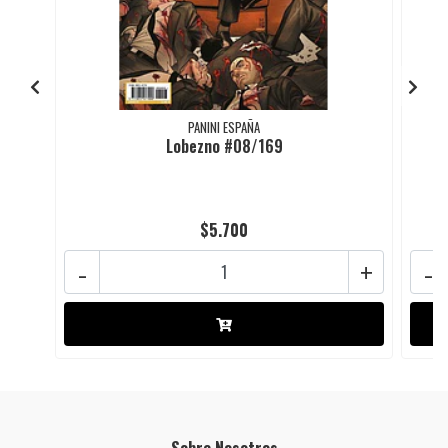
PANINI ESPAÑA
Lobezno #08/169
H
$5.700
-
+
-